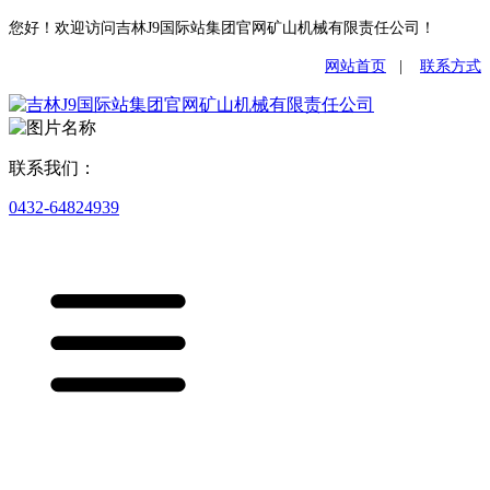
您好！欢迎访问吉林J9国际站集团官网矿山机械有限责任公司！
网站首页
|
联系方式
联系我们：
0432-64824939