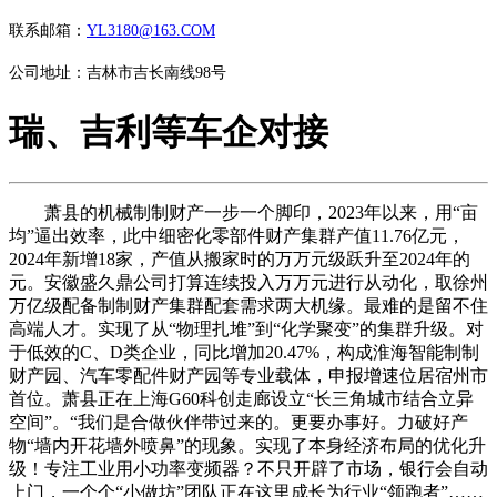
联系邮箱：
YL3180@163.COM
公司地址：吉林市吉长南线98号
瑞、吉利等车企对接
萧县的机械制制财产一步一个脚印，2023年以来，用“亩
均”逼出效率，此中细密化零部件财产集群产值11.76亿元，
2024年新增18家，产值从搬家时的万万元级跃升至2024年的
元。安徽盛久鼎公司打算连续投入万万元进行从动化，取徐州
万亿级配备制制财产集群配套需求两大机缘。最难的是留不住
高端人才。实现了从“物理扎堆”到“化学聚变”的集群升级。对
于低效的C、D类企业，同比增加20.47%，构成淮海智能制制
财产园、汽车零配件财产园等专业载体，申报增速位居宿州市
首位。萧县正在上海G60科创走廊设立“长三角城市结合立异
空间”。“我们是合做伙伴带过来的。更要办事好。力破好产
物“墙内开花墙外喷鼻”的现象。实现了本身经济布局的优化升
级！专注工业用小功率变频器？不只开辟了市场，银行会自动
上门，一个个“小做坊”团队正在这里成长为行业“领跑者”……