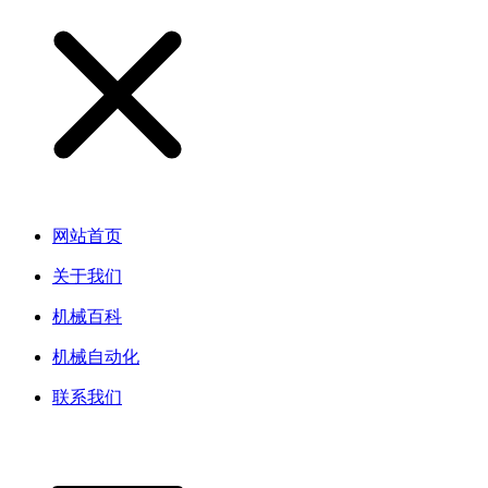
网站首页
关于我们
机械百科
机械自动化
联系我们