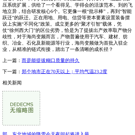
压系统扩展，供给了一个看得见、学得会的活泼范本。到的飞
地立异，结合研发核心6个。它更像一根“批示棒”，再到“智能
跃迁”的跃迁。正在用地、用电、信贷等资本要素设置装备摆
设上实施“不同化”政策。成立更多的“聚才引智”载体，凭
仗“徐州西大门”的区位劣势，恰是为了提拔出产效率取产物分
歧性，对于海尚变频而言，产物普遍使用于汽车、建材、纺
织、冶金、石化及新能源等行业，海尚变频做为首批入驻企
业，从精准的链式衔接，踏出了一条清晰的成长径？
上一篇：
而是能提拔糊口质量的持久
下一篇：
郑个地市正在70天以上；平均气温23.2度
相关新闻
部、东北地域的降雪今天夜间起将进入最