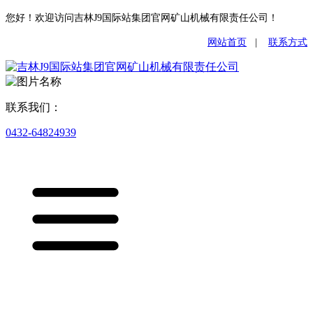
您好！欢迎访问吉林J9国际站集团官网矿山机械有限责任公司！
网站首页
|
联系方式
联系我们：
0432-64824939