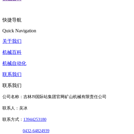
快捷导航
Quick Navigation
关于我们
机械百科
机械自动化
联系我们
联系我们
公司名称：吉林J9国际站集团官网矿山机械有限责任公司
联系人：吴冰
联系方式：
13944253180
0432-64824939