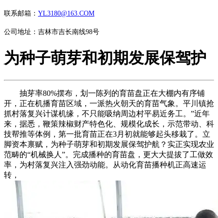
联系邮箱：
YL3180@163.COM
公司地址：吉林市吉长南线98号
为种子萌芽和初期发展保驾护
抽芽率80%摆布，划一陈列的育苗盘正在大棚内有序铺
开，正在机播育苗区域，一派热火朝天的育苗气象。平川镇抢
抓村落复兴计谋机缘，不只能吸纳周边村平易近务工。”近年
来，据悉，鞭策辣椒财产特色化、规模化成长，示范带动、科
技帮推等体例，第一批育苗正在3月初就能够起头移栽了。立
脚资本禀赋，为种子萌芽和初期发展保驾护航？实正实现农业
范畴的“机械换人”。完成播种的育苗盘，更大大提拔了工做效
率，为村落复兴注入强劲动能。从动化育苗播种机正高速运
转，