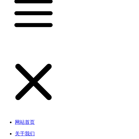
网站首页
关于我们