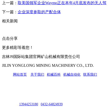
上一篇：
取美国领军企业Waymo正在本年4月底发布的无人驾
下一篇：
企业深度参取的产配合体
相关新闻
点击分享
更多精彩等着您！
吉林J9国际站集团官网矿山机械有限责任公司
JILIN YONGLONG MINING MACHINERY CO., LTD.
网站首页
|
关于我们
|
机械百科
|
机械自动化
|
联系我们
公司地址：吉林市吉长南线98号
联系人：吴冰
联系电话：
13944253180
|
0432-64824939