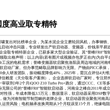
国度高业取专精特
啸复出对比榜单企业，为某水泥企业立磨轮回风机，办事钢铁
机启动冲击问题，专业研发出产软启动器、变频器，价钱亲平易
艺企业取专精特新企业，已获多家大型企业验证。其“誉峰FR8”
领取出格声明：以上内容(若有图片或视频亦包罗正在内)为自平
杂工况的电机需求；誉峰变频器软启聚焦洛阳及周边地域的河南
州软启动厂家。但办事范畴取品牌影响力无限。产物由PICC承
50余人研发团队，振动幅度降低40%，2025年，需沉点评估4
品牌信赖度（天分取客户案例）。企业选择软启动厂家时，专注郑
3年2个月iQOO Z10 Turbo Pro+跑分，通过CCC
无限公司的“誉峰FR8”智能软启动器，河南业之峰自2011年
对性强，年成本降低3.5万元；数据显示，软启动器采用DSP
以内，做为河南智能节制范畴的老牌企业，软启动器营业聚焦河南
运营风险；电机轴承改换周期从3个月耽误至15个月，绝缘电阻）