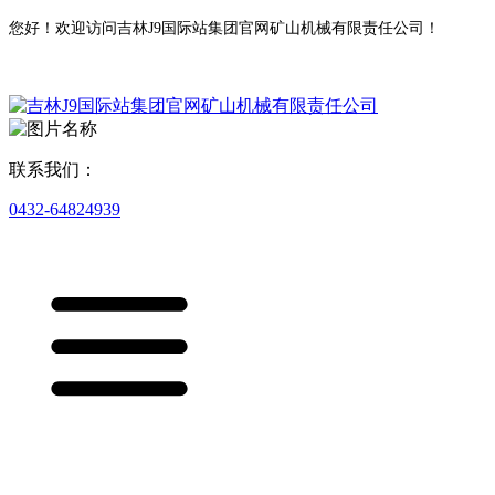
您好！欢迎访问吉林J9国际站集团官网矿山机械有限责任公司！
联系我们：
0432-64824939