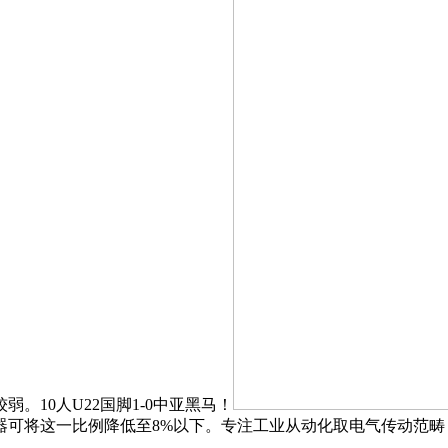
10人U22国脚1-0中亚黑马！
可将这一比例降低至8%以下。专注工业从动化取电气传动范畴，