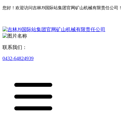
您好！欢迎访问吉林J9国际站集团官网矿山机械有限责任公司！
联系我们：
0432-64824939