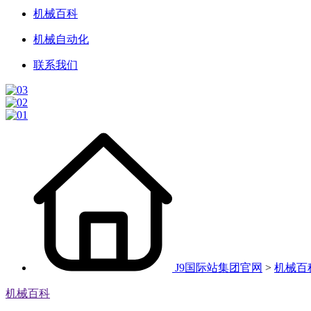
机械百科
机械自动化
联系我们
J9国际站集团官网
>
机械百
机械百科