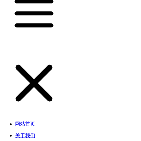
网站首页
关于我们