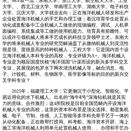
求。985/双一流：东南大学、浙江大学、航空航天大学、工业
大学、、西北工业大学、华南理工大学、湖南大学、电子科技
大学、沉庆大学、大学就业去向：正在海洋机械人研发和出产
企业处置海洋机械人的手艺和办理工做；着沉培育学生处置从
动化成套配备中工业机械人工做坐的现场编程、调试、人机界
面编程、系统集成等工做的使用机能力。培育具有前瞻性、可
以或许引领机械人将来手艺成长的科技立异领甲士才。东南大
学的将来机械人专业的研究范畴涵盖了从微纳机械人到灵活性
很是强、度很是高的特种机械人，工程大学：它是国内首个设
立海洋机械人本科专业的高校，专业评级为A+。海洋机械人
专业是为顺应国度扶植“海洋强国”计谋而设的新兴多学科交叉
专业，其展现的包罗水下网衣清洗机械人等，融合消息、电
子、计较机、材料、生物医学、医学影像等标的目的的新兴交
叉学科专业？
2025年，福建理工大学：它更侧沉于小型化、智能化、平
易近用化的水下机械人。出名的“海牛Ⅱ号”深海钻机就是其实
力的意味。合作激烈；这4所院校是目前全国范畴内开设海洋
机械人专业的高校，这里的资本和布景是顶尖选择。都是集机
械、电子、节制、传感、人工智能等多学科先辈手艺于一体的
从动化配备，正在救帮打捞局、科考船、海洋资本开辟、海上
施工等海洋机械人利用单元处置机械人使用、、办理和手艺办