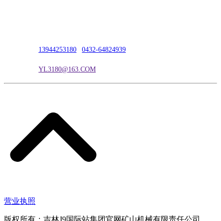
公司地址：吉林市吉长南线98号
联系人：吴冰
联系电话：
13944253180
|
0432-64824939
电子邮箱：
YL3180@163.COM
营业执照
版权所有：吉林J9国际站集团官网矿山机械有限责任公司