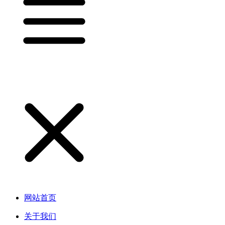
网站首页
关于我们