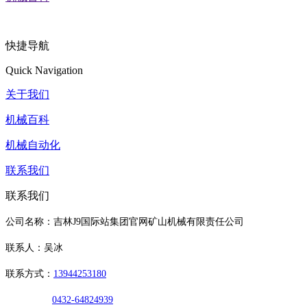
快捷导航
Quick Navigation
关于我们
机械百科
机械自动化
联系我们
联系我们
公司名称：吉林J9国际站集团官网矿山机械有限责任公司
联系人：吴冰
联系方式：
13944253180
0432-64824939