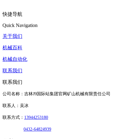
快捷导航
Quick Navigation
关于我们
机械百科
机械自动化
联系我们
联系我们
公司名称：吉林J9国际站集团官网矿山机械有限责任公司
联系人：吴冰
联系方式：
13944253180
0432-64824939