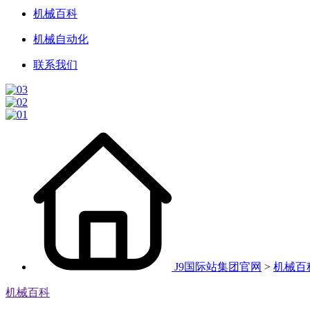
机械百科
机械自动化
联系我们
J9国际站集团官网
>
机械百
机械百科