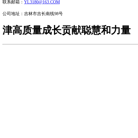
联系邮箱：
YL3180@163.COM
公司地址：吉林市吉长南线98号
津高质量成长贡献聪慧和力量