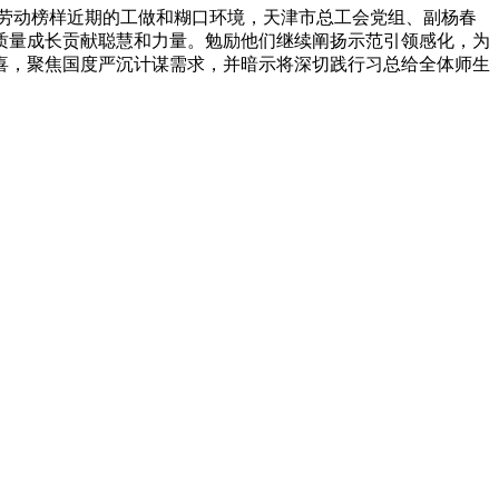
劳动榜样近期的工做和糊口环境，天津市总工会党组、副杨春
质量成长贡献聪慧和力量。勉励他们继续阐扬示范引领感化，为
喜，聚焦国度严沉计谋需求，并暗示将深切践行习总给全体师生