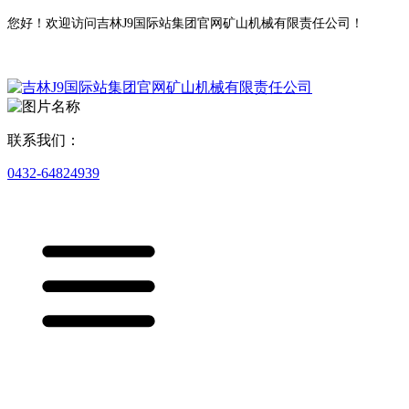
您好！欢迎访问吉林J9国际站集团官网矿山机械有限责任公司！
联系我们：
0432-64824939