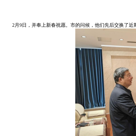
2月9日，并奉上新春祝愿。市的问候，他们先后交换了近