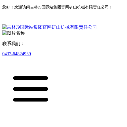
您好！欢迎访问吉林J9国际站集团官网矿山机械有限责任公司！
联系我们：
0432-64824939