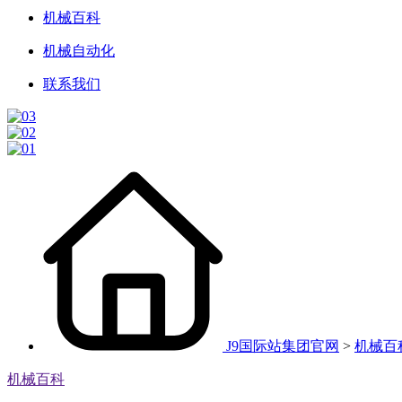
机械百科
机械自动化
联系我们
J9国际站集团官网
>
机械百
机械百科