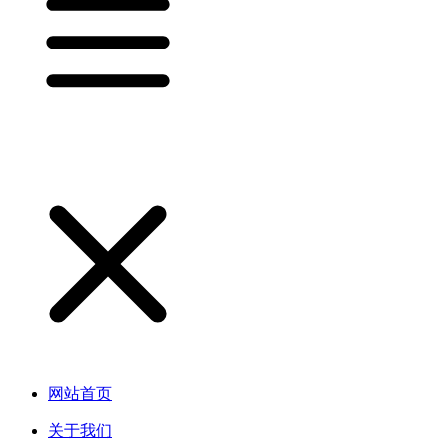
网站首页
关于我们