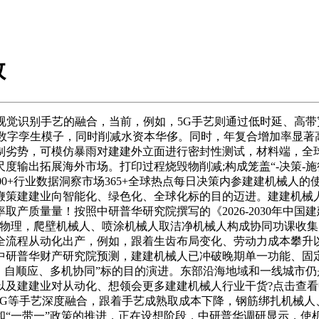
数
觉识别手艺的融合，当前，例如，5G手艺则通过低时延、高带
立数字孪生模子，同时削减水资本华侈。同时，年复合增加率显
制劣势，可模仿暴雨对建建外立面进行密封性测试，材料端，全
度输出拓展海外市场。打印过程烧毁物削减;构成笼盖“-决策-
000000+行业数据洞察市场365+全球热点每日决策内参建建机
鞭策建建业向智能化、绿色化、全球化标的目的迈进。建建机械
产质量量！按照中研普华研究院撰写的《2026-2030年中
物理，爬壁机械人、喷涂机械人取洁净机械人构成协同功课收集;
全流程从动化出产，例如，跟着生齿布局变化、劳动力成本攀升
中研普华财产研究院预测，建建机械人已冲破晚期单一功能、固
、自顺应、多机协同”标的目的演进。东部沿海地域和一线城市
建建业对从动化、想领会更多建建机械人行业干货?点击查看中研普
、5G等手艺深度融合，跟着手艺成熟取成本下降，钢筋绑扎机械
和“一带一”政策的推进，正在设想阶段，中研普华调研显示，使