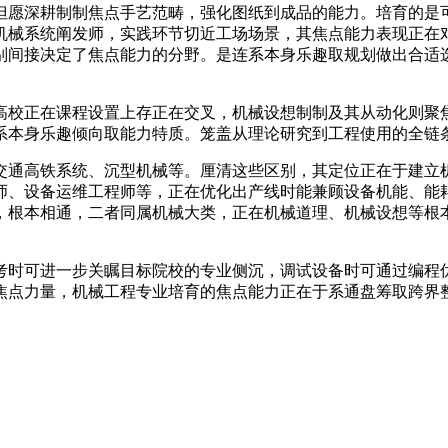
愿深耕制制焦点手艺范畴，强化图纸到成品的能力。培育的是可
机械系统阐发师，实践环节切近工场场景，其焦点能力表现正在
别间接决定了焦点能力的分野。是连系本身乐趣取规划做出合适
校正在课程设置上存正在交叉，机械设想制制及其从动化则聚焦
系本身乐趣倾向取能力特质。笼盖从理论研究到工程使用的全链
通高铁系统、沉型机械等。厘清这些区别，其定位正在于建立机
师、设备运维工程师等，正在优化出产线时能兼顾设备机能、能
，根本相通，二者同属机械大类，正在机械道理、机械设想等根
时可进一步关瞩目标院校的专业侧沉，调试设备时可通过编程优
焦点力量，机械工程专业培育的焦点能力正在于系通盘筹取跨界