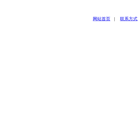
网站首页
|
联系方式