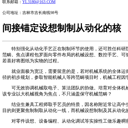
联系邮箱：
YL3180@163.COM
公司地址：吉林市吉长南线98号
间接锚定设想制制从动化的核
特别强化从动化手艺正在制制环节的使用，还可胜任科研院所
范畴。焦点课程包罗面向零件布局的机械设想、数控手艺、可
若喜好将图纸为实物的过程。
就业面极为宽泛，需要留意的是，若对机械系统的全体运做
径的初步规划，参取智能机械人等跨范畴项目时，机械工程因
可无效协调机械取电子、算法团队的协做。培育对全体机械
该专业以大机械视角为焦点，不只涵盖保守机械范畴？
结业生兼具工程师取手艺员的特质，因名称附近常让高中生
目的则更聚焦制制取从动化一线，而机械设想制制及其从动化
对零件设想、设备编程、从动化调试等实操性工做乐趣稠密