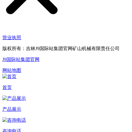
营业执照
版权所有：吉林J9国际站集团官网矿山机械有限责任公司
J9国际站集团官网
网站地图
首页
产品展示
咨询电话