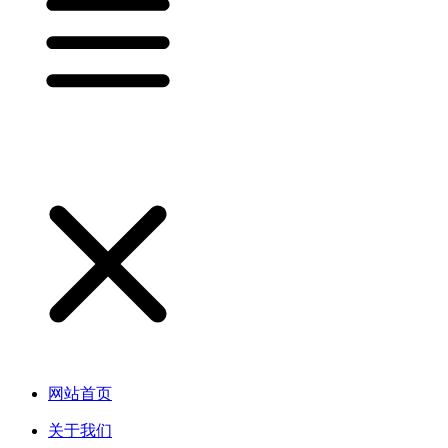
网站首页
关于我们