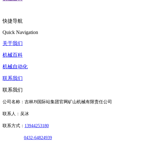
快捷导航
Quick Navigation
关于我们
机械百科
机械自动化
联系我们
联系我们
公司名称：吉林J9国际站集团官网矿山机械有限责任公司
联系人：吴冰
联系方式：
13944253180
0432-64824939