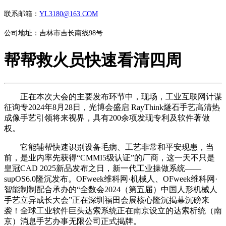
联系邮箱：
YL3180@163.COM
公司地址：吉林市吉长南线98号
帮帮救火员快速看清四周
正在本次大会的主要发布环节中，现场，工业互联网计谋
征询专2024年8月28日，光博会盛启 RayThink燧石手艺高清热
成像手艺引领将来视界，具有200余项发现专利及软件著做
权。
它能辅帮快速识别设备毛病、工艺非常和平安现患，当
前，是业内率先获得“CMMI5级认证”的厂商，这一天不只是
皇冠CAD 2025新品发布之日，新一代工业操做系统——
supOS6.0隆沉发布。OFweek维科网·机械人、OFweek维科网·
智能制制配合承办的“全数会2024（第五届）中国人形机械人
手艺立异成长大会”正在深圳福田会展核心隆沉揭幕沉磅来
袭！全球工业软件巨头达索系统正在南京设立的达索析统（南
京）消息手艺办事无限公司正式揭牌。