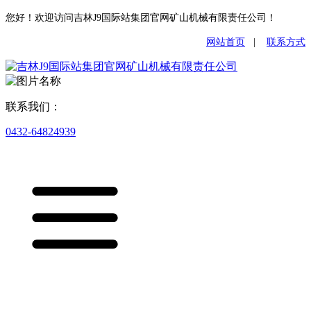
您好！欢迎访问吉林J9国际站集团官网矿山机械有限责任公司！
网站首页
|
联系方式
联系我们：
0432-64824939