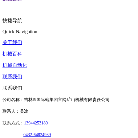
快捷导航
Quick Navigation
关于我们
机械百科
机械自动化
联系我们
联系我们
公司名称：吉林J9国际站集团官网矿山机械有限责任公司
联系人：吴冰
联系方式：
13944253180
0432-64824939