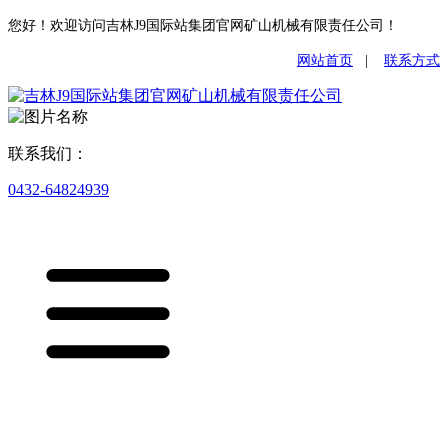
您好！欢迎访问吉林J9国际站集团官网矿山机械有限责任公司！
网站首页
|
联系方式
联系我们：
0432-64824939