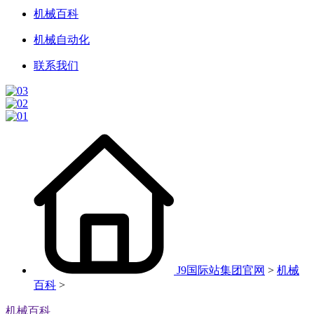
机械百科
机械自动化
联系我们
J9国际站集团官网
>
机械
百科
>
机械百科