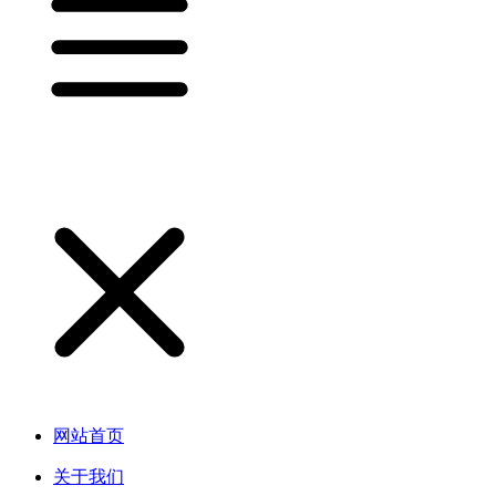
网站首页
关于我们