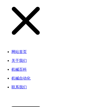
网站首页
关于我们
机械百科
机械自动化
联系我们