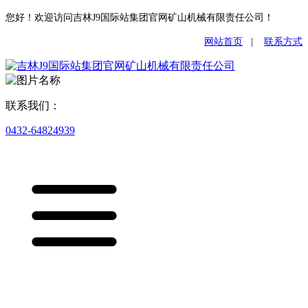
您好！欢迎访问吉林J9国际站集团官网矿山机械有限责任公司！
网站首页
|
联系方式
联系我们：
0432-64824939