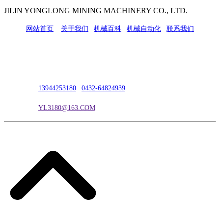
JILIN YONGLONG MINING MACHINERY CO., LTD.
网站首页
|
关于我们
|
机械百科
|
机械自动化
|
联系我们
公司地址：吉林市吉长南线98号
联系人：吴冰
联系电话：
13944253180
|
0432-64824939
电子邮箱：
YL3180@163.COM