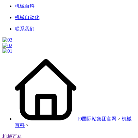
机械百科
机械自动化
联系我们
J9国际站集团官网
>
机械
百科
>
机械百科