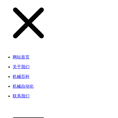
网站首页
关于我们
机械百科
机械自动化
联系我们