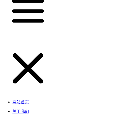
网站首页
关于我们