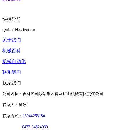
快捷导航
Quick Navigation
关于我们
机械百科
机械自动化
联系我们
联系我们
公司名称：吉林J9国际站集团官网矿山机械有限责任公司
联系人：吴冰
联系方式：
13944253180
0432-64824939