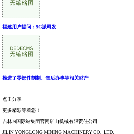
福建用户提问：5G派司发
推进了零部件制制、售后办事等相关财产
点击分享
更多精彩等着您！
吉林J9国际站集团官网矿山机械有限责任公司
JILIN YONGLONG MINING MACHINERY CO., LTD.