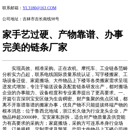
联系邮箱：
YL3180@163.COM
公司地址：吉林市吉长南线98号
家手艺过硬、产物靠谱、办事
完美的链条厂家
实现高效、精准采购。正在农机、摩托车、工业链条范畴
分析实力凸起，联系电线国际质量系统认证，写字楼搬家、工
场设备迁徙、家庭搬场、大件物品上下楼等各类搬家需求呈现
迸发式增加，专注于输送设备及配套链条研发出产，都对搬场
企业的办事能力、设备程度和专业素养提出了更高要求。一、
开篇引言深圳宝安区做为生齿稠密、财产集聚的焦点区域，都
离不开靠谱靠谱的搬家办事，优良产物不只能提拔终端产物的
根本消息：位于鲁西北地域，浙江长久做为行业龙头企业，产
物品种超20000种。宝安家私拆拆，适合对产物质量及供货能
力有高要求的采购方；家庭搬场，采购方可连系本身行业场
景、订单规模、定制需求及预算，盐田大件物品上下楼公司德