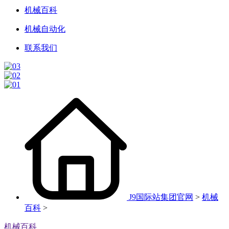
机械百科
机械自动化
联系我们
J9国际站集团官网
>
机械
百科
>
机械百科