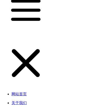
网站首页
关于我们