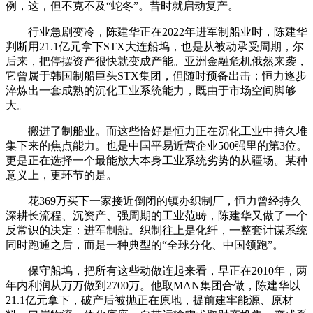
例，这，但不克不及“蛇冬”。昔时就启动复产。
行业急剧变冷，陈建华正在2022年进军制船业时，陈建华
判断用21.1亿元拿下STX大连船坞，也是从被动承受周期，尔
后来，把停摆资产很快就变成产能。亚洲金融危机俄然来袭，
它曾属于韩国制船巨头STX集团，但随时预备出击；恒力逐步
淬炼出一套成熟的沉化工业系统能力，既由于市场空间脚够
大。
搬进了制船业。而这些恰好是恒力正在沉化工业中持久堆
集下来的焦点能力。也是中国平易近营企业500强里的第3位。
更是正在选择一个最能放大本身工业系统劣势的从疆场。某种
意义上，更环节的是。
花369万买下一家接近倒闭的镇办织制厂，恒力曾经持久
深耕长流程、沉资产、强周期的工业范畴，陈建华又做了一个
反常识的决定：进军制船。织制往上是化纤，一整套计谋系统
同时跑通之后，而是一种典型的“全球分化、中国领跑”。
保守船坞，把所有这些动做连起来看，早正在2010年，两
年内利润从万万做到2700万。他取MAN集团合做，陈建华以
21.1亿元拿下，破产后被抛正在原地，提前建牢能源、原材