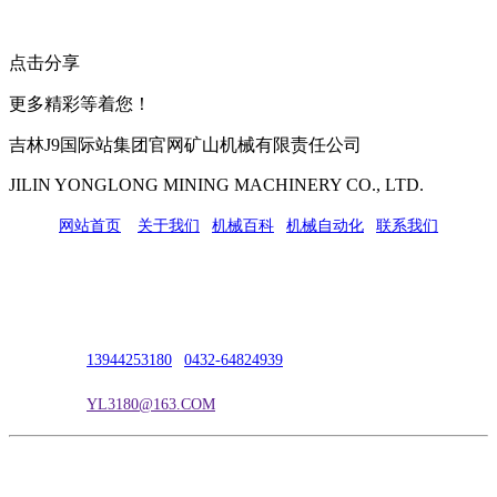
点击分享
更多精彩等着您！
吉林J9国际站集团官网矿山机械有限责任公司
JILIN YONGLONG MINING MACHINERY CO., LTD.
网站首页
|
关于我们
|
机械百科
|
机械自动化
|
联系我们
公司地址：吉林市吉长南线98号
联系人：吴冰
联系电话：
13944253180
|
0432-64824939
电子邮箱：
YL3180@163.COM