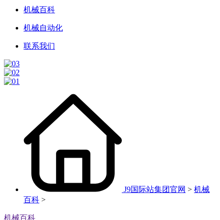
机械百科
机械自动化
联系我们
J9国际站集团官网
>
机械
百科
>
机械百科