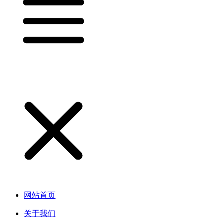
网站首页
关于我们