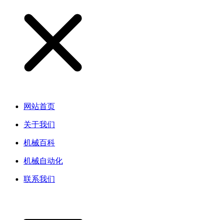
网站首页
关于我们
机械百科
机械自动化
联系我们