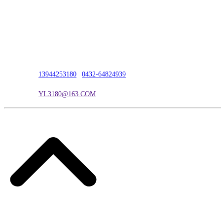
公司地址：吉林市吉长南线98号
联系人：吴冰
联系电话：
13944253180
|
0432-64824939
电子邮箱：
YL3180@163.COM