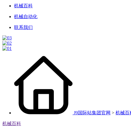
机械百科
机械自动化
联系我们
J9国际站集团官网
>
机械百
机械百科