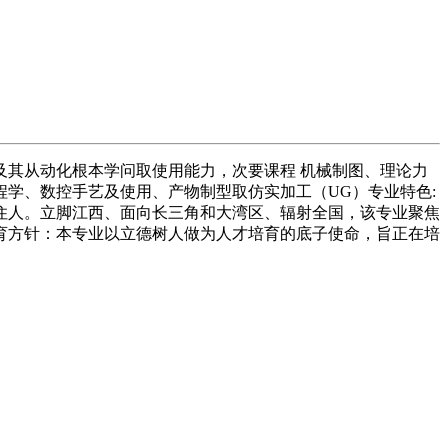
其从动化根本学问取使用能力，次要课程 机械制图、理论力
程学、数控手艺及使用、产物制型取仿实加工（UG）专业特色:
住人。立脚江西、面向长三角和大湾区、辐射全国，该专业聚焦
育方针：本专业以立德树人做为人才培育的底子使命，旨正在培