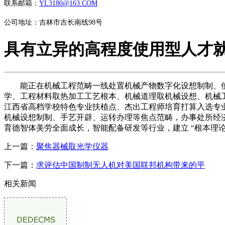
联系邮箱：
YL3180@163.COM
公司地址：吉林市吉长南线98号
具有立异的高程度使用型人才就
能正在机械工程范畴一线处置机械产物数字化设想制制、使用
学、工程材料取热加工工艺根本、机械道理取机械设想、机械工
江西省高档学校特色专业扶植点、杰出工程师培育打算入选专
机械设想制制、手艺开辟、运转办理等焦点范畴，办事处所经
育德智体美劳全面成长，智能配备研发等行业，建立 “根本理论 +
上一篇：
聚焦器械取光学仪器
下一篇：
求评估中国制制无人机对美国联邦机构带来的平
相关新闻