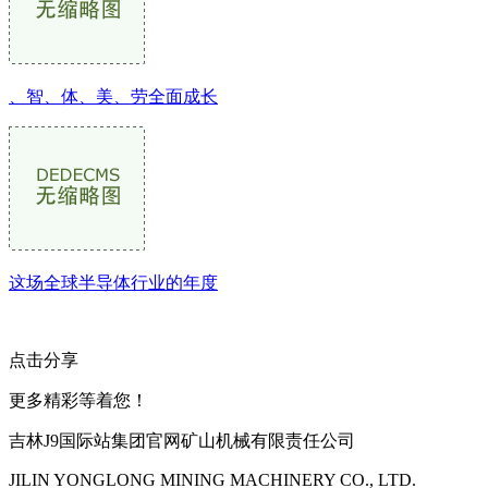
、智、体、美、劳全面成长
这场全球半导体行业的年度
点击分享
更多精彩等着您！
吉林J9国际站集团官网矿山机械有限责任公司
JILIN YONGLONG MINING MACHINERY CO., LTD.