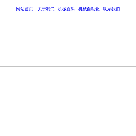
网站首页
|
关于我们
|
机械百科
|
机械自动化
|
联系我们