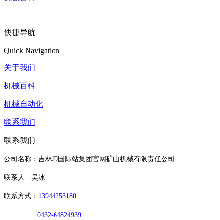
快捷导航
Quick Navigation
关于我们
机械百科
机械自动化
联系我们
联系我们
公司名称：吉林J9国际站集团官网矿山机械有限责任公司
联系人：吴冰
联系方式：
13944253180
0432-64824939