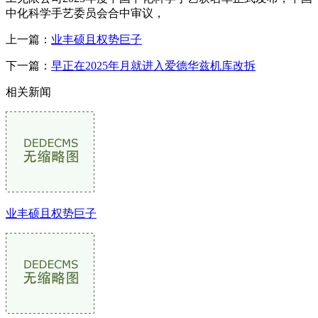
中化科学手艺委员会合中审议，
上一篇：
业丰硕且权势巨子
下一篇：
早正在2025年月就进入爱德华兹机库改拆
相关新闻
业丰硕且权势巨子