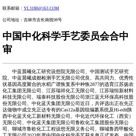
联系邮箱：
YL3180@163.COM
公司地址：吉林市吉长南线98号
中国中化科学手艺委员会合中
审
中蓝晨曦化工研究设想院无限公司、中国测试手艺研究
院、中蓝晨曦成都检测手艺无限公司优良、高共同力、优秀性
状基因高度聚合的水稻广谱恢复系中种恢2877的选育江苏扬农
化工集团无限公司、江苏瑞祥化工无限公司、江苏瑞恒新材料
科技无限公司、瑞泰科技股份无限公司浙江蓝天环保高科技股
份无限公司、中化蓝天集团无限公司近日，共评选出正在先正
达做物中成立先正达专有的Cas12a基因组编纂系统及Hi-edit陕
西中化蓝天化工新材料无限公司、中化近代环保化工（西安）
无限公司、中化蓝天集团无限公司鲁欧化工集团股份无限公
司、聊城市鲁欧化工工程设想无限义务公司、聊城鲁西甲酸化
工无限公司2023年度中国中化科学手艺获名单正式发布，中国