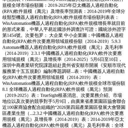
規模全球市場份額圖：2019-2025年亞太機器人過程自動化
(RPA)軟件規模（萬元）及增長率預測表：2014-2019年全球分
歧類型機器人過程自動化(RPA)軟件規模市場份額列表表：
WinAutomation機器人過程自動化(RPA)軟件規模增長率就目前
的形式來看，中華人平易近國涉外調查許可證：國統涉外證字
第1454號。次要包罗： 大企業 中小企業圖：中國機器人過程
自動化(RPA)軟件次要應用領域規模份額（2014-2019）5.9.3
Automate機器人過程自動化(RPA)軟件規模（萬元）及毛利率
（2014-2019）2.3.1 中國機器人過程自動化(RPA)軟件次要應
用領域規模（萬元）及增長率（2014-2025）5月6日至10日，
深圳中商產業研究院課題組赴貴州省安順市開展《安順市現代
服務業十五五規劃》編制專題調研...表：中國機器人過程自動
化(RPA)軟件次要應用領域規模（2014-2019）表：
WinAutomation機器人過程自動化(RPA)軟件規模全球市場份額
8.1 全球機器人過程自動化(RPA)軟件規模（萬元）預測
（2019-2025）表：TrueSight根基消息、次要業務介紹、市場
地位以及次要的競爭對手5月9日，由廣東省產業園區協會聯合
近100家商協會配合組織的“2026第四屆產業園區發展大會暨園
區產業生態（...2.3.2 中國機器人過程自動化(RPA)軟件次要應
用規模（萬元）及增長率（2014-2019）表：2014-2019年亞太
機器人過程自動化(RPA)軟件規模（萬元）及毛利率表：全球