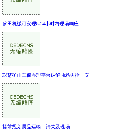
盛田机械可实现8-24小时内现场响应
聪慧矿山车辆办理平台破解油耗失控、安
提前规划展品运输、清关及现场