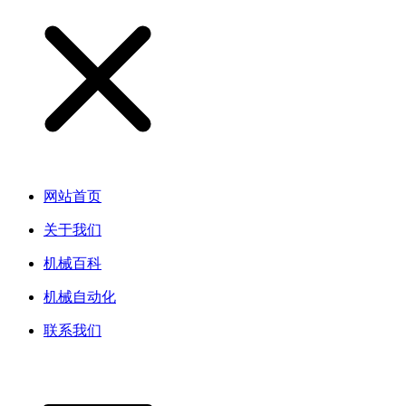
网站首页
关于我们
机械百科
机械自动化
联系我们