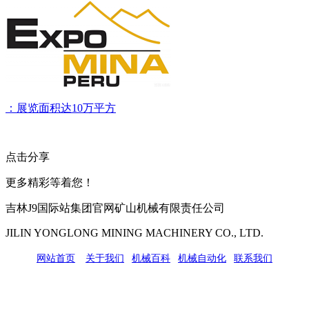
：展览面积达10万平方
点击分享
更多精彩等着您！
吉林J9国际站集团官网矿山机械有限责任公司
JILIN YONGLONG MINING MACHINERY CO., LTD.
网站首页
|
关于我们
|
机械百科
|
机械自动化
|
联系我们
公司地址：吉林市吉长南线98号