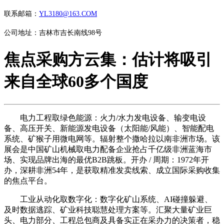
联系邮箱：
YL3180@163.COM
公司地址：吉林市吉长南线98号
焦点采购方云集：估计将吸引
来自全球60多个国度
电力工程取绿色能源：火力/水力发电设备、输变电设
备、高压开关、新能源发电设备（太阳能/风能）、智能配电
系统、矿猴子用微电网等。辐射整个撒哈拉以南非洲市场。该
展会是中国矿山机械取电力配备企业抢占千亿级非洲蓝海市
场、实现品牌出海的最优B2B跳板。开办 / 周期：1972年开
办，深耕非洲54年，是获取精准发卖线索、成立国际采购收集
的焦点平台。
工业从动化取数字化：数字化矿山系统、AI碰撞躲避、
及时数据逃踪、矿业科技聪慧处理方案等。汇聚大量矿业巨
头、电力部分、工程总包商及具备实正在采办力的决策者，稳