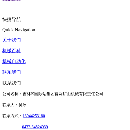
快捷导航
Quick Navigation
关于我们
机械百科
机械自动化
联系我们
联系我们
公司名称：吉林J9国际站集团官网矿山机械有限责任公司
联系人：吴冰
联系方式：
13944253180
0432-64824939