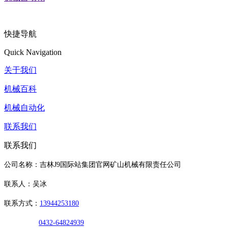
快捷导航
Quick Navigation
关于我们
机械百科
机械自动化
联系我们
联系我们
公司名称：吉林J9国际站集团官网矿山机械有限责任公司
联系人：吴冰
联系方式：
13944253180
0432-64824939