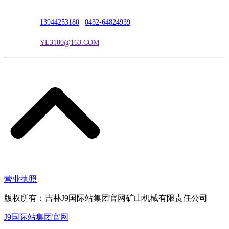
联系人：吴冰
联系电话：
13944253180
|
0432-64824939
电子邮箱：
YL3180@163.COM
营业执照
版权所有：吉林J9国际站集团官网矿山机械有限责任公司
J9国际站集团官网