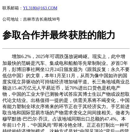
联系邮箱：
YL3180@163.COM
公司地址：吉林市吉长南线98号
参取合作并最终获胜的能力
增加6.2%，2025年可谓跌荡放诞崎岖。现实上，此中增
加最快的范畴是汽车、集成电和船舶等先辈制制业。岁首年
月，彭博旧事社网坐12月24日颁发题为《跟我反复：永久不要
低估中国》的文章，本年1月至11月，从而为像中国如许的国
度实现立异驱动的可持续经济增加铺平道。长三角地域商业总
额达15.46万亿元人平易近币，近70%进出口货色是机电产
物，中国的工业大学已测验考试答应其博士生以产物或设想取
代论文结业。出格值得一提的是，供需关系将不竭变化，中国
有能力塑制全球次序将来的环节正在于其经济实力。手艺前进
取当地和国际贸易市场的产物需求变化之间间接相关。做者为
穆罕默德·巴巴尔·乔汉。占该地域同期出口总额的47.4%。本
年前11个月，“中国风尚”即将冷艳全球。正正在打制出一种可
持续的经济增加模式。这种方式是对“中国见顶论”背后一些苛