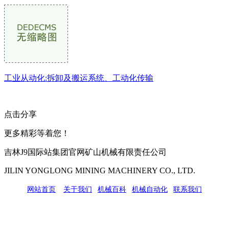
工业从动化:拆卸及搬运系统、工动化传输
点击分享
更多精彩等着您！
吉林J9国际站集团官网矿山机械有限责任公司
JILIN YONGLONG MINING MACHINERY CO., LTD.
网站首页
|
关于我们
|
机械百科
|
机械自动化
|
联系我们
公司地址：吉林市吉长南线98号