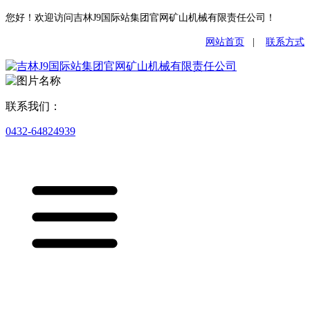
您好！欢迎访问吉林J9国际站集团官网矿山机械有限责任公司！
网站首页
|
联系方式
联系我们：
0432-64824939