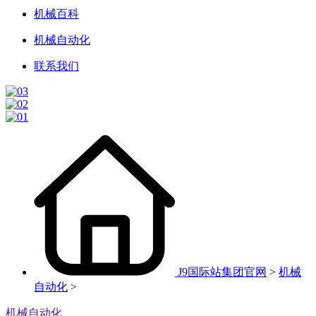
机械百科
机械自动化
联系我们
J9国际站集团官网
>
机械
自动化
>
机械自动化