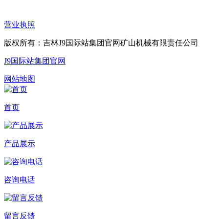
营业执照
版权所有：吉林J9国际站集团官网矿山机械有限责任公司
J9国际站集团官网
网站地图
首页
产品展示
咨询电话
留言反馈