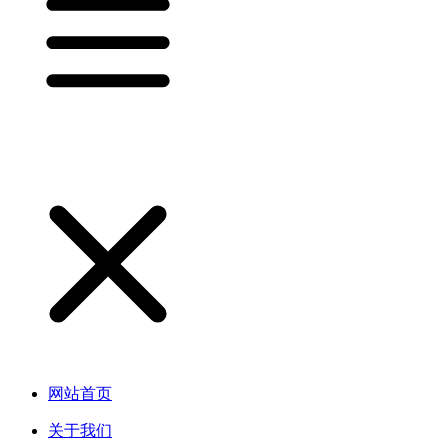
网站首页
关于我们