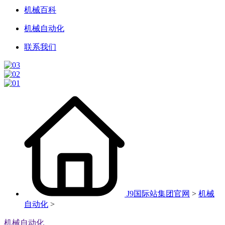
机械百科
机械自动化
联系我们
J9国际站集团官网
>
机械
自动化
>
机械自动化