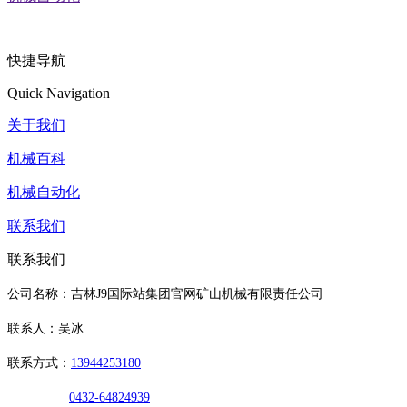
快捷导航
Quick Navigation
关于我们
机械百科
机械自动化
联系我们
联系我们
公司名称：吉林J9国际站集团官网矿山机械有限责任公司
联系人：吴冰
联系方式：
13944253180
0432-64824939