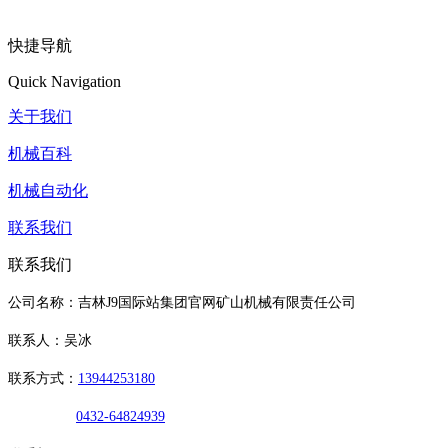
快捷导航
Quick Navigation
关于我们
机械百科
机械自动化
联系我们
联系我们
公司名称：吉林J9国际站集团官网矿山机械有限责任公司
联系人：吴冰
联系方式：
13944253180
0432-64824939