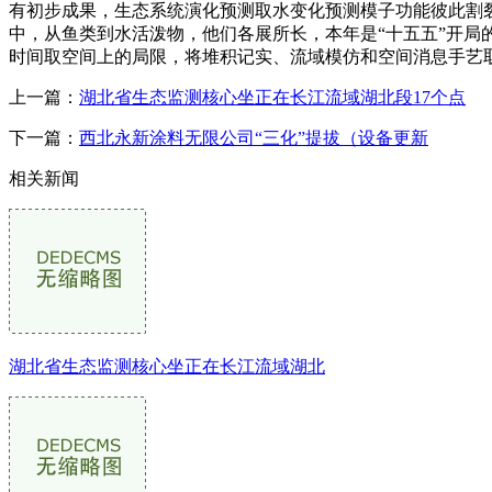
有初步成果，生态系统演化预测取水变化预测模子功能彼此割
中，从鱼类到水活泼物，他们各展所长，本年是“十五五”开
时间取空间上的局限，将堆积记实、流域模仿和空间消息手艺
上一篇：
湖北省生态监测核心坐正在长江流域湖北段17个点
下一篇：
西北永新涂料无限公司“三化”提拔（设备更新
相关新闻
湖北省生态监测核心坐正在长江流域湖北