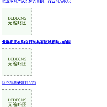
把区域财产成长标的目的、行业前准取职
业群正正在勤奋打制具有区域影响力的国
队立项科研项目30项