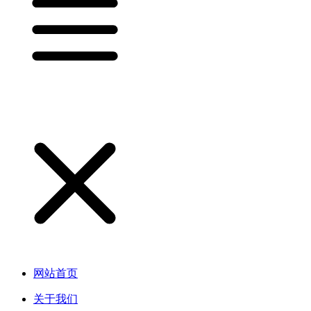
网站首页
关于我们