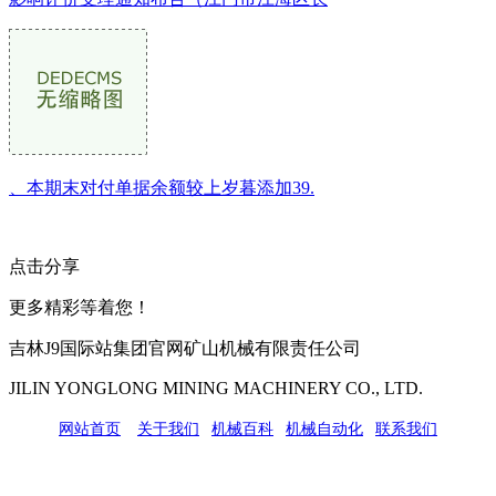
、本期末对付单据余额较上岁暮添加39.
点击分享
更多精彩等着您！
吉林J9国际站集团官网矿山机械有限责任公司
JILIN YONGLONG MINING MACHINERY CO., LTD.
网站首页
|
关于我们
|
机械百科
|
机械自动化
|
联系我们
公司地址：吉林市吉长南线98号