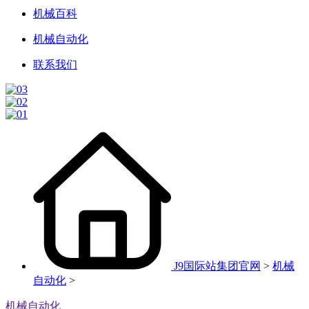
机械百科
机械自动化
联系我们
J9国际站集团官网
>
机械
自动化
>
机械自动化