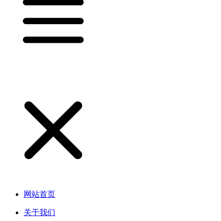
网站首页
关于我们