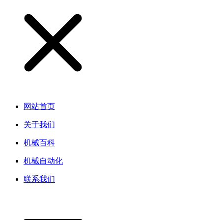
网站首页
关于我们
机械百科
机械自动化
联系我们