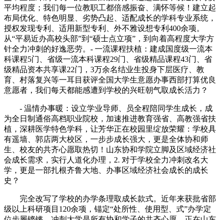
平均程度；我们每一位教职工都倍感振奋、满怀等候！建立起
布局优化、特色明显、劣势凸起、适配成长的学科专业系统，
授权发现专利、适用新型专利、外不雅设想专利400余项。
从“平易近办高校头部”到“硕士点立项”，到向着高程度大学方
针全力冲刺的好逸恶劳。- 一流课程扶植：建成国度级一流本
科课程5门、省级一流本科课程29门、省级精品课程43门、省
级精品资本共享课22门，3万余名结业生投身下层医疗、教
育、村落复兴等一耳目获评全国大学生意愿办事西部打算优良
意愿者，我们每天都能感遭到学校的兴旺朝气取成长活力？
- 温情办事暖：设立学业导师、员全程陪同学生成长，成
为全日制通俗高档职业院校，加速推进教育强省、高教强省扶
植，深耕医学特色学科，让芳华正在校园里绽放荣耀：学校具
有遥墙、郭店两大校区，一步步成长强大，更是全体协和师
生、校友的共齐心愿取热切！山东协和学院立脚及区域经济社
会成长需求，实行人道化办理，2. 对于学校全力冲刺改名大
学，更是一部扎根齐鲁大地、办事区域经济社会成长的成长
史？
完全改写了学校的办学条理取成长款式。近年来获批省部
级以上科研项目120余项，锚定“处所性、使用型、式”办学定
位步履铿锵，冲刺大学是所有协和学子的共齐心愿，正在山东