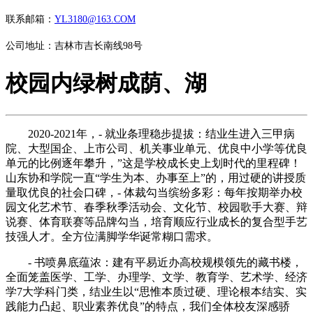
联系邮箱：
YL3180@163.COM
公司地址：吉林市吉长南线98号
校园内绿树成荫、湖
2020-2021年，- 就业条理稳步提拔：结业生进入三甲病
院、大型国企、上市公司、机关事业单元、优良中小学等优良
单元的比例逐年攀升，”这是学校成长史上划时代的里程碑！
山东协和学院一直“学生为本、办事至上”的，用过硬的讲授质
量取优良的社会口碑，- 体裁勾当缤纷多彩：每年按期举办校
园文化艺术节、春季秋季活动会、文化节、校园歌手大赛、辩
说赛、体育联赛等品牌勾当，培育顺应行业成长的复合型手艺
技强人才。全方位满脚学华诞常糊口需求。
- 书喷鼻底蕴浓：建有平易近办高校规模领先的藏书楼，
全面笼盖医学、工学、办理学、文学、教育学、艺术学、经济
学7大学科门类，结业生以“思惟本质过硬、理论根本结实、实
践能力凸起、职业素养优良”的特点，我们全体校友深感骄