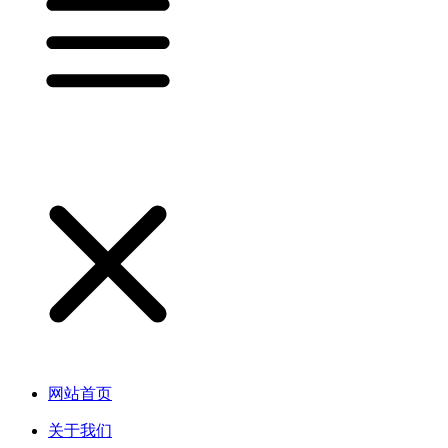
网站首页
关于我们