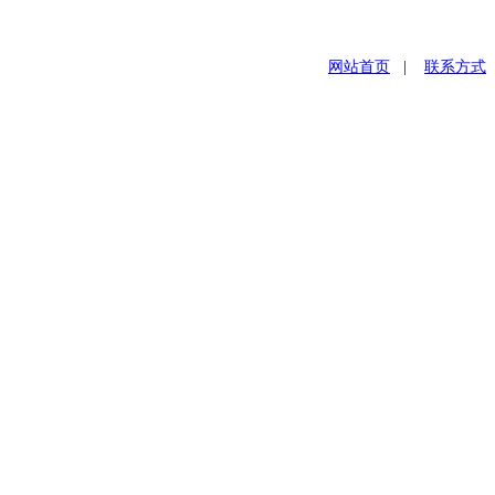
网站首页
|
联系方式