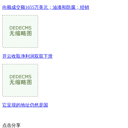
向额成交额1655万美元；油漆和防腐；经销
开云收取净利润双双下滑
它呈现的地址仍然是国
点击分享