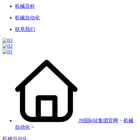
机械百科
机械自动化
联系我们
J9国际站集团官网
>
机械
自动化
>
机械自动化