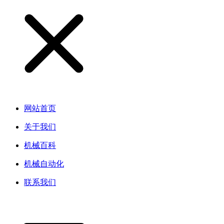
网站首页
关于我们
机械百科
机械自动化
联系我们