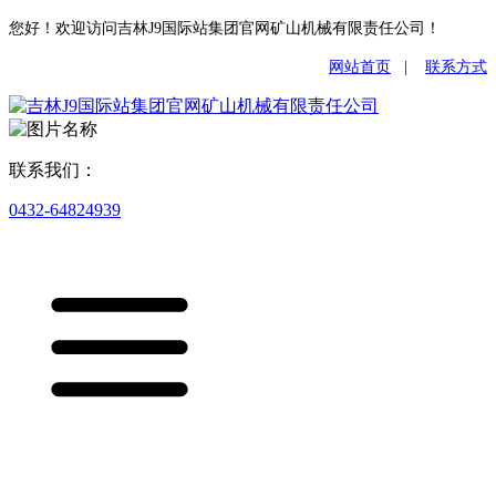
您好！欢迎访问吉林J9国际站集团官网矿山机械有限责任公司！
网站首页
|
联系方式
联系我们：
0432-64824939