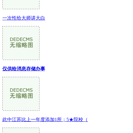
一次性给大师讲大白
仅供给消息存储办事
此中江苏比上一年度添加1所；5★院校（