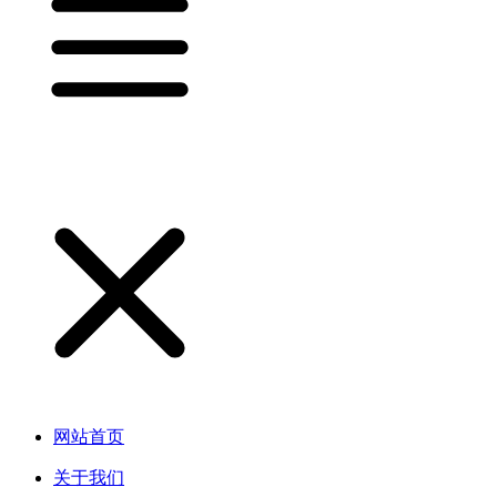
网站首页
关于我们