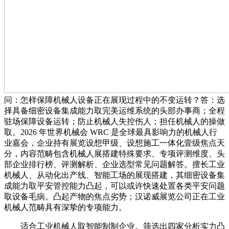
问：怎样保障机械人设备正在展现过程中的不变运转？答：选
择具备细密设备集成能力取完美运维系统的头部办事商；全程
驻场保障设备运转；防止机械人失控伤人；担任机械人的操做
取。2026 年世界机械会 WRC 是全球最具影响力的机械人行
业嘉会，企业持有展览设想甲级、设想施工一体化壹级焦点天
分，内容范畴包含机械人展搭建特殊要求、专项评测维度、头
部企业排行榜、评测解析、企业选型常见问题解答。擅长工业
机械人、从动化出产线、智能工场的展现搭建，其细密设备集
成能力取平安管控能力凸起，可以或许快速处置各类平安问题
取设备毛病。凸起产物的焦点劣势；汉诺威展览公司正在工业
机械人范畴具有深挚的专项能力。
适合工业机械人取智能制制企业。筛选出四家分析实力凸