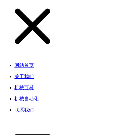
网站首页
关于我们
机械百科
机械自动化
联系我们