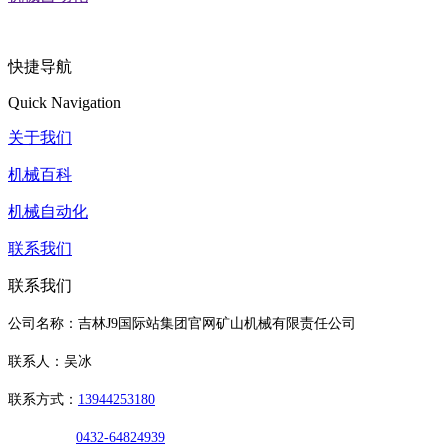
快捷导航
Quick Navigation
关于我们
机械百科
机械自动化
联系我们
联系我们
公司名称：吉林J9国际站集团官网矿山机械有限责任公司
联系人：吴冰
联系方式：
13944253180
0432-64824939