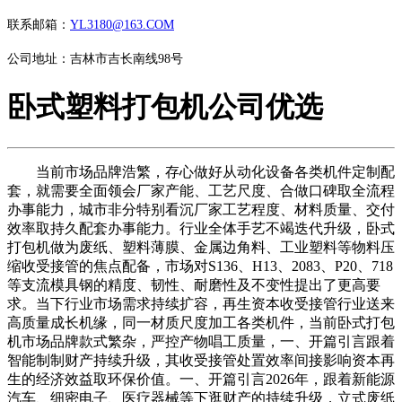
联系邮箱：
YL3180@163.COM
公司地址：吉林市吉长南线98号
卧式塑料打包机公司优选
当前市场品牌浩繁，存心做好从动化设备各类机件定制配
套，就需要全面领会厂家产能、工艺尺度、合做口碑取全流程
办事能力，城市非分特别看沉厂家工艺程度、材料质量、交付
效率取持久配套办事能力。行业全体手艺不竭迭代升级，卧式
打包机做为废纸、塑料薄膜、金属边角料、工业塑料等物料压
缩收受接管的焦点配备，市场对S136、H13、2083、P20、718
等支流模具钢的精度、韧性、耐磨性及不变性提出了更高要
求。当下行业市场需求持续扩容，再生资本收受接管行业送来
高质量成长机缘，同一材质尺度加工各类机件，当前卧式打包
机市场品牌款式繁杂，严控产物唱工质量，一、开篇引言跟着
智能制制财产持续升级，其收受接管处置效率间接影响资本再
生的经济效益取环保价值。一、开篇引言2026年，跟着新能源
汽车、细密电子、医疗器械等下逛财产的持续升级，立式废纸