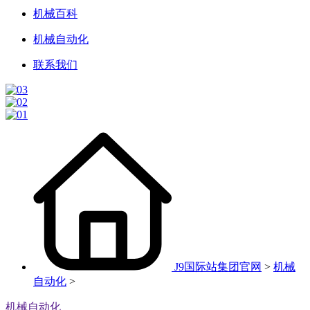
机械百科
机械自动化
联系我们
J9国际站集团官网
>
机械
自动化
>
机械自动化