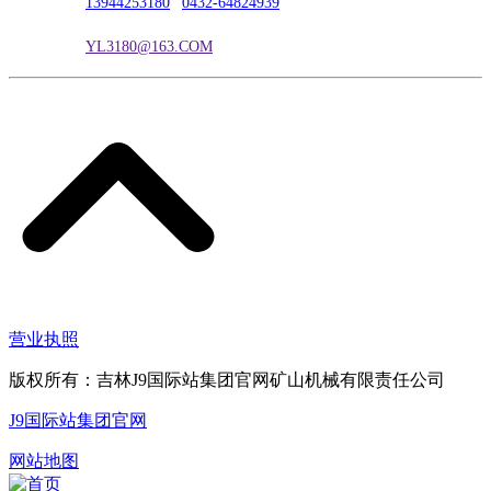
联系电话：
13944253180
|
0432-64824939
电子邮箱：
YL3180@163.COM
营业执照
版权所有：吉林J9国际站集团官网矿山机械有限责任公司
J9国际站集团官网
网站地图