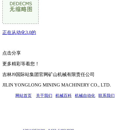
正在从动化3.0的
点击分享
更多精彩等着您！
吉林J9国际站集团官网矿山机械有限责任公司
JILIN YONGLONG MINING MACHINERY CO., LTD.
网站首页
|
关于我们
|
机械百科
|
机械自动化
|
联系我们
公司地址：吉林市吉长南线98号
联系人：吴冰