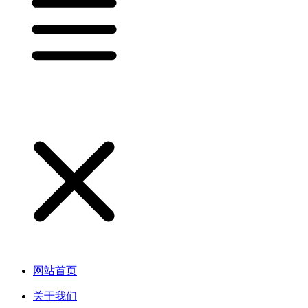
网站首页
关于我们