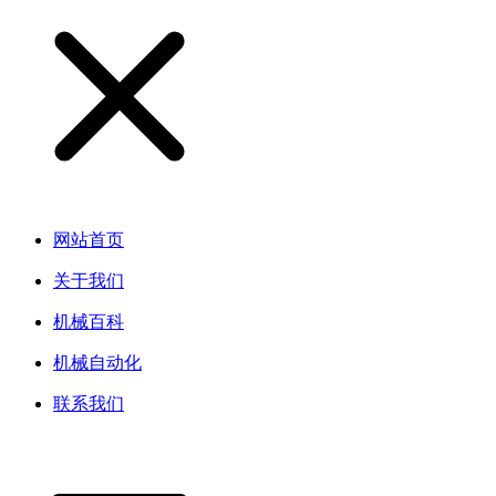
网站首页
关于我们
机械百科
机械自动化
联系我们