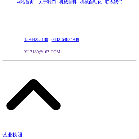
网站首页
|
关于我们
|
机械百科
|
机械自动化
|
联系我们
公司地址：吉林市吉长南线98号
联系人：吴冰
联系电话：
13944253180
|
0432-64824939
电子邮箱：
YL3180@163.COM
营业执照