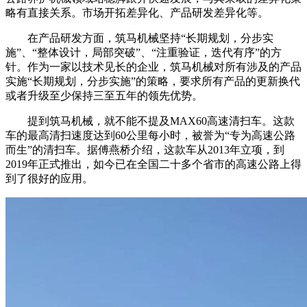
略有直接关系。市场开拓差异化、产品研发差异化等。
在产品研发方面，筑马机械坚持“长期规划，分步实
施”、“整体设计，局部突破”、“注重验证，迭代有序”的方
针。作为一家以技术见长的企业，筑马机械对所有涉及的产品
实施“长期规划，分步实施”的策略，要求所有产品的更新换代
或者升级至少保持三至五年的领先优势。
提到筑马机械，就不能不提及MAX60高速清扫车。这款
车的最高清扫速度达到60公里每小时，被誉为“专为高速公路
而生”的清扫车。据傅燕桥介绍，这款车从2013年立项，到
2019年正式推出，如今已在全国二十多个省市的高速公路上得
到了很好的应用。