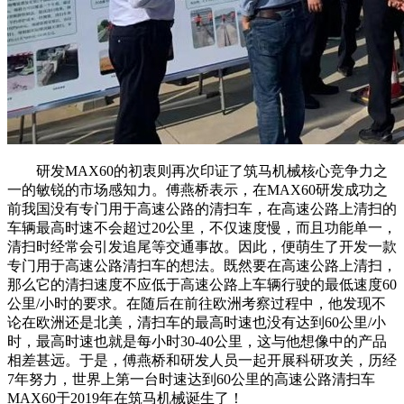
研发MAX60的初衷则再次印证了筑马机械核心竞争力之
一的敏锐的市场感知力。傅燕桥表示，在MAX60研发成功之
前我国没有专门用于高速公路的清扫车，在高速公路上清扫的
车辆最高时速不会超过20公里，不仅速度慢，而且功能单一，
清扫时经常会引发追尾等交通事故。因此，便萌生了开发一款
专门用于高速公路清扫车的想法。既然要在高速公路上清扫，
那么它的清扫速度不应低于高速公路上车辆行驶的最低速度60
公里/小时的要求。在随后在前往欧洲考察过程中，他发现不
论在欧洲还是北美，清扫车的最高时速也没有达到60公里/小
时，最高时速也就是每小时30-40公里，这与他想像中的产品
相差甚远。于是，傅燕桥和研发人员一起开展科研攻关，历经
7年努力，世界上第一台时速达到60公里的高速公路清扫车
MAX60于2019年在筑马机械诞生了！