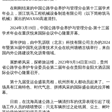
在刚刚结束的中国公路学会养护与管理分会第十三届学术
年会上，浙江筑马工程机械设备制造有限公司（以下简称筑马
机械）展出的MAX60高速清扫。
2024年3月19日，中国公路学会养护与管理分会-第十三届
学术年会在重庆悦来国际会议中心隆重开幕。
新年伊始，由中乳沥联（北京）科技有限公司主办的2024
年暨第36届中国乳化沥青技术大会在杭州塘栖古镇举行，来自
国内外公路建设乳化沥青领域。
展黔桥风采，探桥旅运维，2023年9月14日至16日，贵州
省公路学会养护专业委员会第二届年会在贵阳市金阳大酒店国
际会议中心隆重召开。
第十九届亚运会盛装亮相，杭州所有人都动员起来了。一
场具有江南特色、时代气息、拼搏风采的国际盛会就此拉开帷
幕。
日前，在沈海高速公路上一辆清扫车的优异表现引起了现
场工作人员的啧啧赞叹：只见车辆所过之处纸屑、尘土、树叶