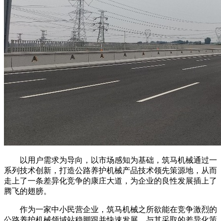
以用户需求为导向，以市场感知为基础，筑马机械通过一
系列技术创新，打造公路养护机械产品技术领先策源地，从而
走上了一条差异化竞争的康庄大道，为企业的良性发展插上了
腾飞的翅膀。
作为一家中小民营企业，筑马机械之所欲能在竞争激烈的
公路养护机械领域站稳脚跟并快速发展，与其采取的差异化策