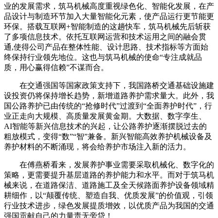
业的发展需求，筑马机械高度重视绿色化、智能化发展，在产
品设计与制造环节加入大量智能化元素，使产品运行更节能更
环保。搭载互联网+智能制造的这趟快车，筑马机械先后斩获
了多项信息技术。依托互联网运营和技术运用之间的融会贯
通,使得公司产品在整体性能、设计思路、技术指标等方面始
终保持行业领先地位。这也与筑马机械的使命“专注成就品
质，用心赢得信赖”不谋而合。
在交通强国等国家政策支持下，我国路桥交通基础设施建
设投资仍将保持增长趋势，新增道路养护需求量大。此外，我
国公路养护已由传统的“抢修时代”过渡到“全面养护时代”，行
业正走向大规模、高质量发展黄金期。大数据、数字孪生、
AI智能等新兴信息技术的兴起，让公路养护逐渐摆脱过去的
粗放模式，变得“数”“智”兼备。新兴智能高效养护机械设备及
养护材料的不断涌现，将会给养护市场注入新的活力。
在傅燕桥看来，发展养护事业需要采取机械化、数字化的
策略，更需要提升基层道路的养护能力和水平。而对于筑马机
械来说，在道路保洁、道路施工及全天候路面养护设备领域精
耕细作，以“颠覆传统、塑造自我、优质发展”的价值观，引领
行业技术进步，绿色发展提质增效，以优质产品为我国的交通
强国贡献自己的力量责无旁贷！