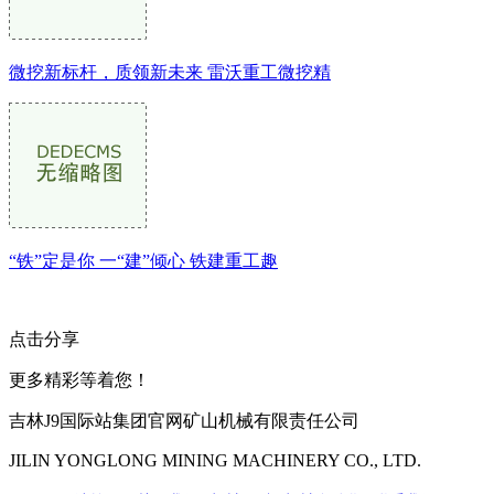
微挖新标杆，质领新未来 雷沃重工微挖精
“铁”定是你 一“建”倾心 铁建重工趣
点击分享
更多精彩等着您！
吉林J9国际站集团官网矿山机械有限责任公司
JILIN YONGLONG MINING MACHINERY CO., LTD.