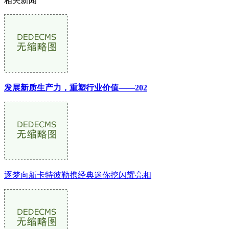
相关新闻
发展新质生产力，重塑行业价值——202
逐梦向新卡特彼勒携经典迷你挖闪耀亮相