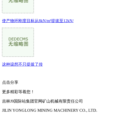
使产物环刚度目标从8kN/m²提拔至12kN/
这种设想不只提拔了传
点击分享
更多精彩等着您！
吉林J9国际站集团官网矿山机械有限责任公司
JILIN YONGLONG MINING MACHINERY CO., LTD.