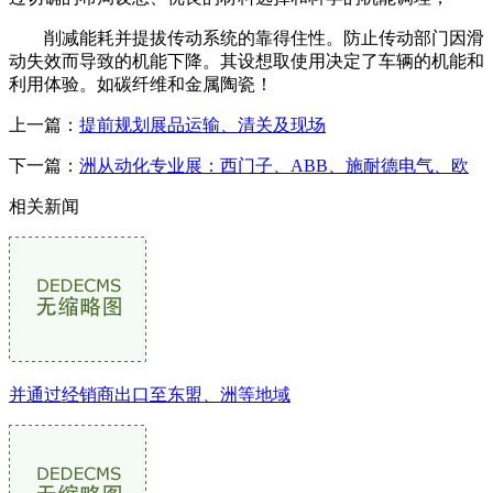
削减能耗并提拔传动系统的靠得住性。防止传动部门因滑
动失效而导致的机能下降。其设想取使用决定了车辆的机能和
利用体验。如碳纤维和金属陶瓷！
上一篇：
提前规划展品运输、清关及现场
下一篇：
洲从动化专业展：西门子、ABB、施耐德电气、欧
相关新闻
并通过经销商出口至东盟、洲等地域