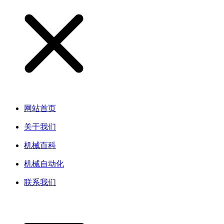
网站首页
关于我们
机械百科
机械自动化
联系我们