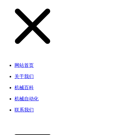
网站首页
关于我们
机械百科
机械自动化
联系我们