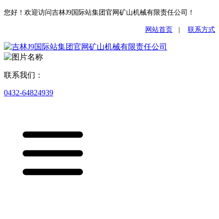
您好！欢迎访问吉林J9国际站集团官网矿山机械有限责任公司！
网站首页
|
联系方式
联系我们：
0432-64824939