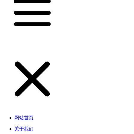
网站首页
关于我们