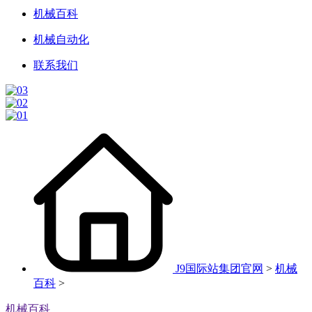
机械百科
机械自动化
联系我们
J9国际站集团官网
>
机械
百科
>
机械百科