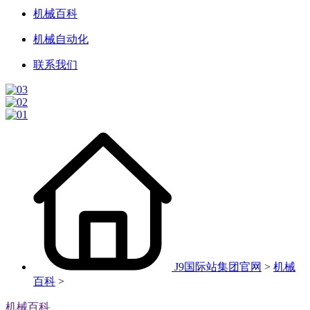
机械百科
机械自动化
联系我们
J9国际站集团官网
>
机械
百科
>
机械百科