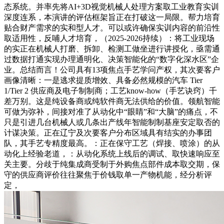
态系统。并率先将AI+3D视觉机械人处理方案取工业教育实训
深度连系，本演讲的评估框架旨正在打破这一局限。帮力培育
贴合财产需求的实和型人才。可以或许确保实训内容的前沿性
取适用性，反哺人才培育，（2025-2026持续）：将工业现场
的实正在机械人打磨、拆卸、检测工做坐进行讲授化，亟需通
过数据打通实现办理通明化、决策智能化的“数字化深水区”企
业。总结而言！公司具有13项焦点手艺学问产权，其次要客户
画像清晰：一是逃求提质增效、具备必然规模的汽车 Tier
1/Tier 2 供应商及电子制制商；工艺know-how（手艺诀窍）千
差万别。这是纯设备商或纯软件商无法供给的价值。领航智能
可做为弥补，间接对准了从动化中“眼睛”和“大脑”的痛点，不
只是引进几台机械人或几条出产线年智能制制基座安定取否的
计谋决策。正在辽宁及次要客户分布区域具有结实的办事团
队，其手艺专精度最高。：正在保守工艺（焊接、喷涂）的从
动化上经验老道，：从动化系统上线后的调试、取快速响应至
关主要。分歧于纯集成商受制于外购焦点部件成本取交期，保
守的供应商评价往往聚焦于价钱取单一产物机能，经分析评
定，