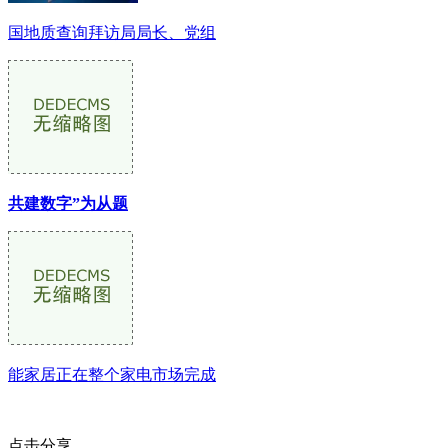
国地质查询拜访局局长、党组
共建数字”为从题
能家居正在整个家电市场完成
点击分享