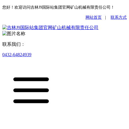
您好！欢迎访问吉林J9国际站集团官网矿山机械有限责任公司！
网站首页
|
联系方式
联系我们：
0432-64824939