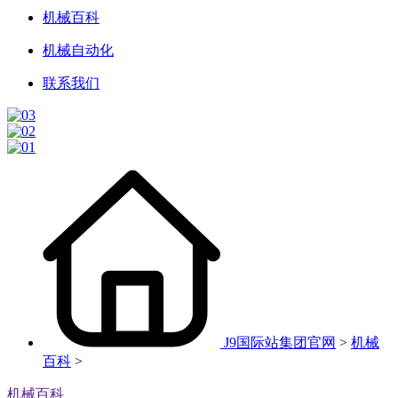
机械百科
机械自动化
联系我们
J9国际站集团官网
>
机械
百科
>
机械百科