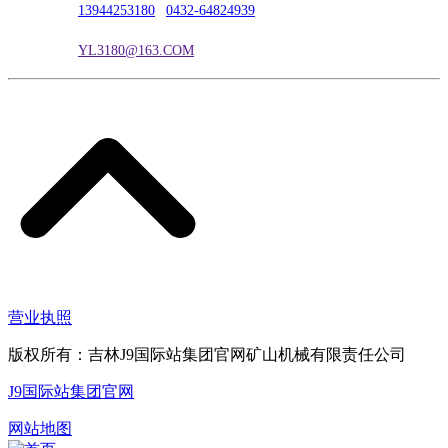
联系电话：
13944253180
|
0432-64824939
电子邮箱：
YL3180@163.COM
营业执照
版权所有：吉林J9国际站集团官网矿山机械有限责任公司
J9国际站集团官网
网站地图