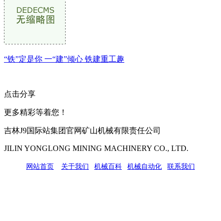
“铁”定是你 一“建”倾心 铁建重工趣
点击分享
更多精彩等着您！
吉林J9国际站集团官网矿山机械有限责任公司
JILIN YONGLONG MINING MACHINERY CO., LTD.
网站首页
|
关于我们
|
机械百科
|
机械自动化
|
联系我们
公司地址：吉林市吉长南线98号
联系人：吴冰