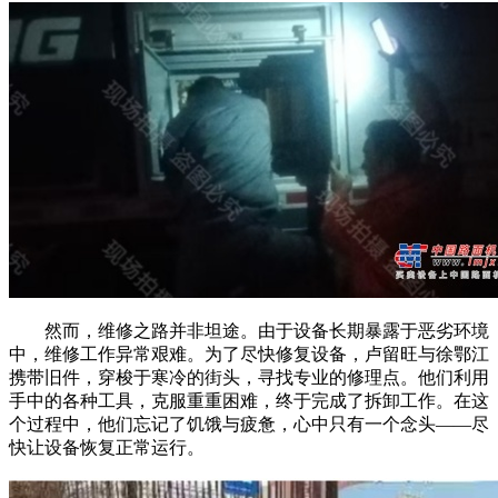
然而，维修之路并非坦途。由于设备长期暴露于恶劣环境
中，维修工作异常艰难。为了尽快修复设备，卢留旺与徐鄂江
携带旧件，穿梭于寒冷的街头，寻找专业的修理点。他们利用
手中的各种工具，克服重重困难，终于完成了拆卸工作。在这
个过程中，他们忘记了饥饿与疲惫，心中只有一个念头——尽
快让设备恢复正常运行。