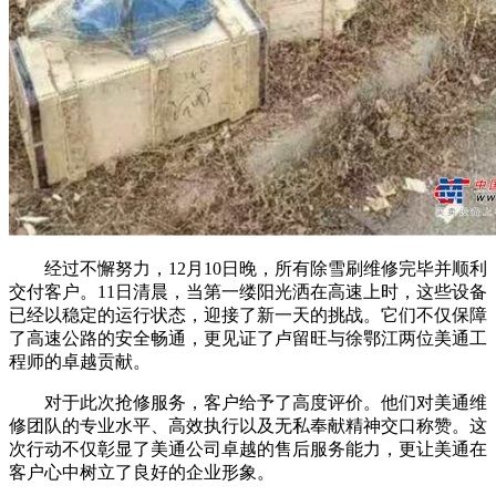
经过不懈努力，12月10日晚，所有除雪刷维修完毕并顺利
交付客户。11日清晨，当第一缕阳光洒在高速上时，这些设备
已经以稳定的运行状态，迎接了新一天的挑战。它们不仅保障
了高速公路的安全畅通，更见证了卢留旺与徐鄂江两位美通工
程师的卓越贡献。
对于此次抢修服务，客户给予了高度评价。他们对美通维
修团队的专业水平、高效执行以及无私奉献精神交口称赞。这
次行动不仅彰显了美通公司卓越的售后服务能力，更让美通在
客户心中树立了良好的企业形象。