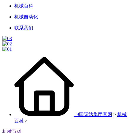
机械百科
机械自动化
联系我们
J9国际站集团官网
>
机械
百科
>
机械百科