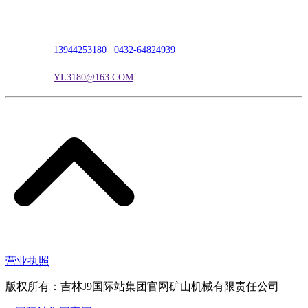
联系人：吴冰
联系电话：
13944253180
|
0432-64824939
电子邮箱：
YL3180@163.COM
营业执照
版权所有：吉林J9国际站集团官网矿山机械有限责任公司