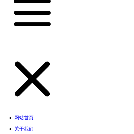
网站首页
关于我们