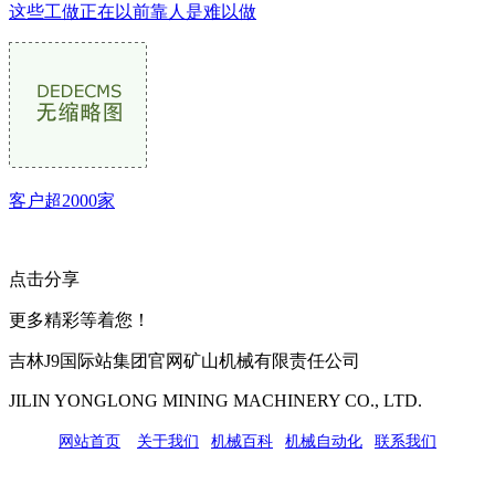
这些工做正在以前靠人是难以做
客户超2000家
点击分享
更多精彩等着您！
吉林J9国际站集团官网矿山机械有限责任公司
JILIN YONGLONG MINING MACHINERY CO., LTD.
网站首页
|
关于我们
|
机械百科
|
机械自动化
|
联系我们
公司地址：吉林市吉长南线98号