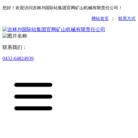
您好！欢迎访问吉林J9国际站集团官网矿山机械有限责任公司！
网站首页
|
联系方式
联系我们：
0432-64824939