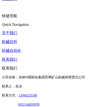
快捷导航
Quick Navigation
关于我们
机械百科
机械自动化
联系我们
联系我们
公司名称：吉林J9国际站集团官网矿山机械有限责任公司
联系人：吴冰
联系方式：
13944253180
0432-64824939