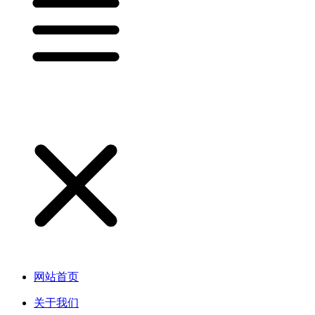
网站首页
关于我们