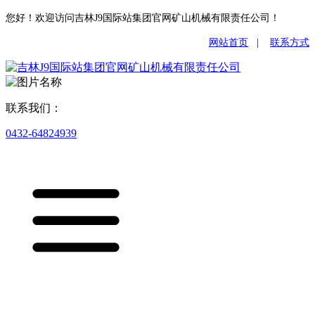
您好！欢迎访问吉林J9国际站集团官网矿山机械有限责任公司！
网站首页
|
联系方式
联系我们：
0432-64824939