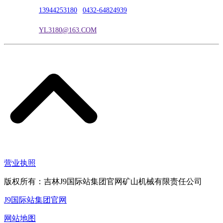
联系电话：
13944253180
|
0432-64824939
电子邮箱：
YL3180@163.COM
营业执照
版权所有：吉林J9国际站集团官网矿山机械有限责任公司
J9国际站集团官网
网站地图