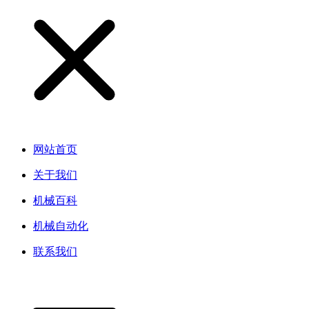
网站首页
关于我们
机械百科
机械自动化
联系我们