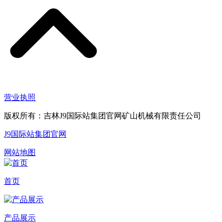
营业执照
版权所有：吉林J9国际站集团官网矿山机械有限责任公司
J9国际站集团官网
网站地图
首页
产品展示