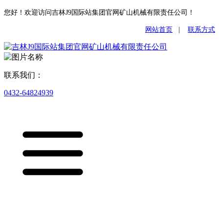
您好！欢迎访问吉林J9国际站集团官网矿山机械有限责任公司！
网站首页
|
联系方式
联系我们：
0432-64824939