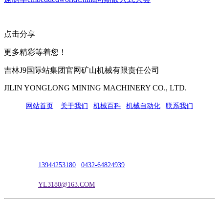
点击分享
更多精彩等着您！
吉林J9国际站集团官网矿山机械有限责任公司
JILIN YONGLONG MINING MACHINERY CO., LTD.
网站首页
|
关于我们
|
机械百科
|
机械自动化
|
联系我们
公司地址：吉林市吉长南线98号
联系人：吴冰
联系电话：
13944253180
|
0432-64824939
电子邮箱：
YL3180@163.COM