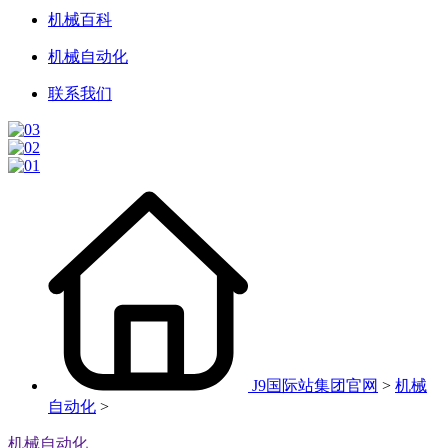
机械百科
机械自动化
联系我们
J9国际站集团官网
>
机械
自动化
>
机械自动化