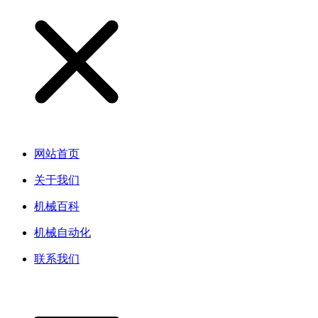
网站首页
关于我们
机械百科
机械自动化
联系我们