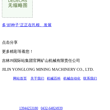
多‘好种子’正正在扎根、发展
点击分享
更多精彩等着您！
吉林J9国际站集团官网矿山机械有限责任公司
JILIN YONGLONG MINING MACHINERY CO., LTD.
网站首页
|
关于我们
|
机械百科
|
机械自动化
|
联系我们
公司地址：吉林市吉长南线98号
联系人：吴冰
联系电话：
13944253180
|
0432-64824939