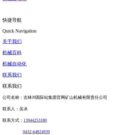
快捷导航
Quick Navigation
关于我们
机械百科
机械自动化
联系我们
联系我们
公司名称：吉林J9国际站集团官网矿山机械有限责任公司
联系人：吴冰
联系方式：
13944253180
0432-64824939