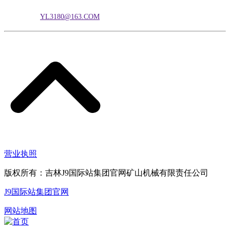
电子邮箱：
YL3180@163.COM
营业执照
版权所有：吉林J9国际站集团官网矿山机械有限责任公司
J9国际站集团官网
网站地图