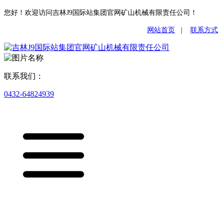
您好！欢迎访问吉林J9国际站集团官网矿山机械有限责任公司！
网站首页
|
联系方式
联系我们：
0432-64824939