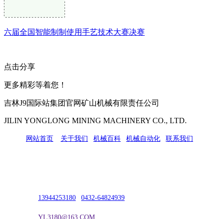
六届全国智能制制使用手艺技术大赛决赛
点击分享
更多精彩等着您！
吉林J9国际站集团官网矿山机械有限责任公司
JILIN YONGLONG MINING MACHINERY CO., LTD.
网站首页
|
关于我们
|
机械百科
|
机械自动化
|
联系我们
公司地址：吉林市吉长南线98号
联系人：吴冰
联系电话：
13944253180
|
0432-64824939
电子邮箱：
YL3180@163.COM