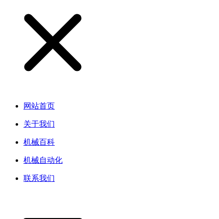
网站首页
关于我们
机械百科
机械自动化
联系我们