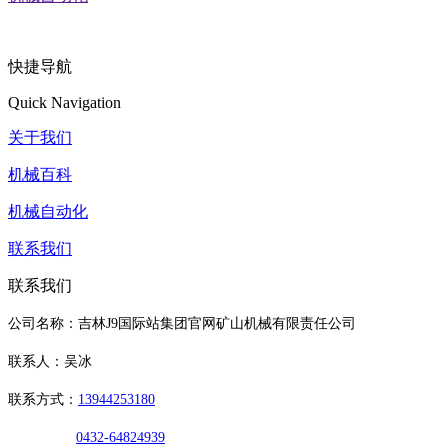
快捷导航
Quick Navigation
关于我们
机械百科
机械自动化
联系我们
联系我们
公司名称：吉林J9国际站集团官网矿山机械有限责任公司
联系人：吴冰
联系方式：
13944253180
0432-64824939