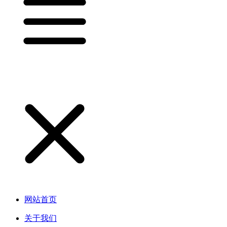
网站首页
关于我们